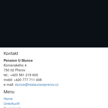
Kontakt
Pension U Slunce
Komenského 4
750 02 Přerov
tel.: +420 581 219 600
mobil: +420 777 711 408
e-mail:
slunce@restauraceprerov.cz
Menu
Home
Unterkunft